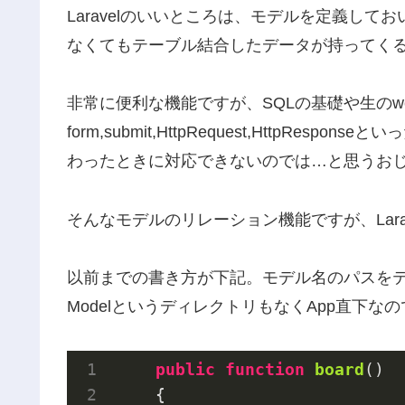
Laravelのいいところは、モデルを定義し
なくてもテーブル結合したデータが持ってく
非常に便利な機能ですが、SQLの基礎や生のw
form,submit,HttpRequest,HttpR
わったときに対応できないのでは…と思うお
そんなモデルのリレーション機能ですが、Lar
以前までの書き方が下記。モデル名のパスを
ModelというディレクトリもなくApp直下なの
public
function
board
()
{
