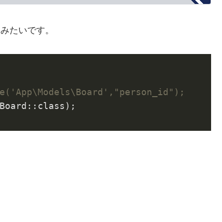
いみたいです。
e('App\Models\Board',"person_id");
Board::class);

。