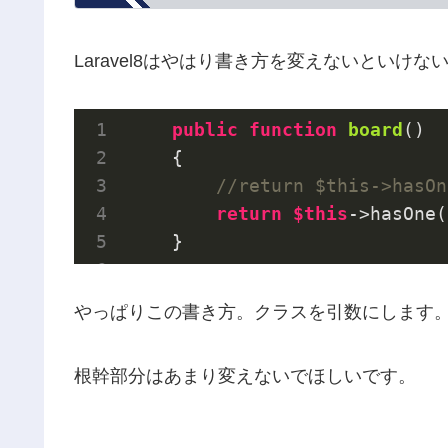
Laravel8はやはり書き方を変えないといけな
public
function
board
()
{

//return $this->hasOn
return
$this
->hasOne(
    }
やっぱりこの書き方。クラスを引数にします
根幹部分はあまり変えないでほしいです。