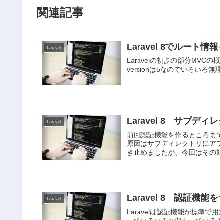
関連記事
Laravel 8でルー
Laravel
Laravelの初歩の部分MVCの
versionは5なのでいろいろ無理
Laravel 8 サブ
Laravel
前回認証機能を作るところま
原因はサブディレクトリにアプ
き止めましたが、今回はその対
Laravel 8 認証機能
Laravel
Laravelは認証機能が標準で