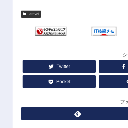
Laravel
シ
Twitter
Pocket
フ