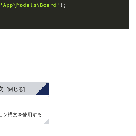
'App\Models\Board'
);

次
ョン構文を使用する