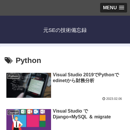
MENU
元SEの技術備忘録
Python
Visual Studio 2019でPythonで
Python
edinetから財務分析
2023.02.06
Visual Studio で
Django
Django+MySQL ＆ migrate